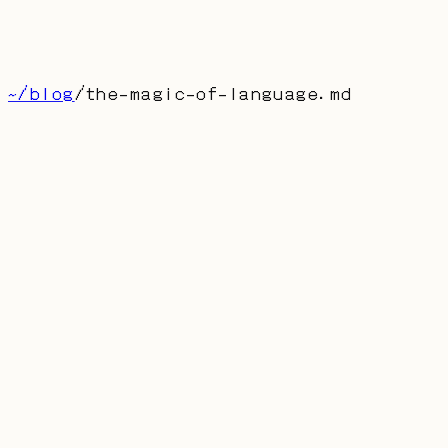
博客
留言
About
首页
产品
联系
[
CN
]
~/blog
/
the-magic-of-language
.md
the-magic-of-language.md
The Magic of Language
AUTHOR: DUFRAN
PUBLISHED:
2025-01-24
很多次，被语言的魔力吸引。那种文字和巧妙的代
码，像复杂而精巧的魔法，难以拆解、难以复现。