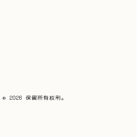
下一篇
→
语言的魔力
评论
昵称
内容
发表评论
加载中...
©
2026
保留所有权利。