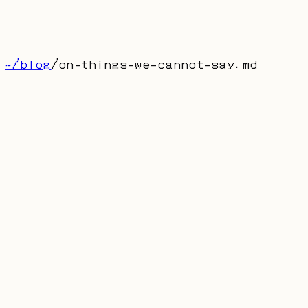
博客
留言
About
首页
产品
联系
[
CN
]
~/blog
/
on-things-we-cannot-say
.md
on-things-we-cannot-say.md
On Things We Cannot Say
AUTHOR: DUFRAN
PUBLISHED:
2025-01-19
“凡是可说的东西，都可以明白地说，凡是不可说的
东西，则必须对之沉默。”生活里有太多说不清楚的