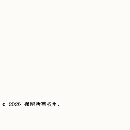
←
上一篇
亲爱的葱头
下一篇
→
我忘了曾经独自环游过台湾
评论
昵称
内容
发表评论
加载中...
©
2026
保留所有权利。