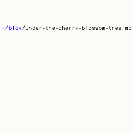
博客
留言
About
首页
产品
联系
[
CN
]
~/blog
/
under-the-cherry-blossom-tree
.md
under-the-cherry-blossom-tree.md
Under the Cherry Blossom
Tree
AUTHOR: DUFRAN
PUBLISHED:
2025-01-14
在世界的尽头，有一棵四季盛开的樱花树。树下书